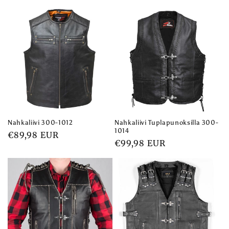
Nahkaliivi 300-1012
Nahkaliivi Tuplapunoksilla 300-
1014
Normaalihinta
€89,98 EUR
Normaalihinta
€99,98 EUR