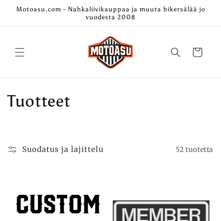
Ohita ja
Motoasu.com - Nahkaliivikauppaa ja muuta bikersälää jo
siirry
vuodesta 2008
sisältöön
Ostoskori
K
Tuotteet
o
k
Suodatus ja lajittelu
52 tuotetta
o
e
l