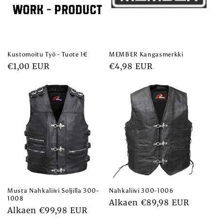
m
a
:
Kustomoitu Työ - Tuote 1€
MEMBER Kangasmerkki
Normaalihinta
€1,00 EUR
Normaalihinta
€4,98 EUR
Musta Nahkaliivi Soljilla 300-
Nahkaliivi 300-1006
1008
Normaalihinta
Alkaen €89,98 EUR
Normaalihinta
Alkaen €99,98 EUR